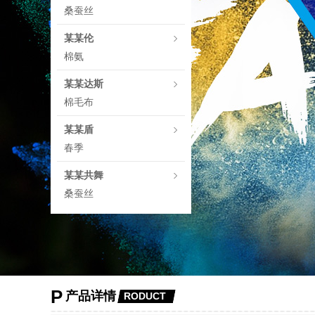
桑蚕丝
某某伦
棉氨
某某达斯
棉毛布
某某盾
春季
某某共舞
桑蚕丝
P
产品详情
RODUCT