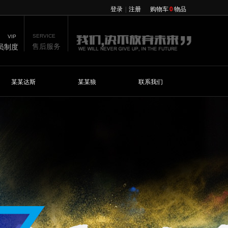
登录
|
注册
购物车
0
物品
SERVICE
VIP
售后服务
员制度
某某达斯
某某狼
联系我们