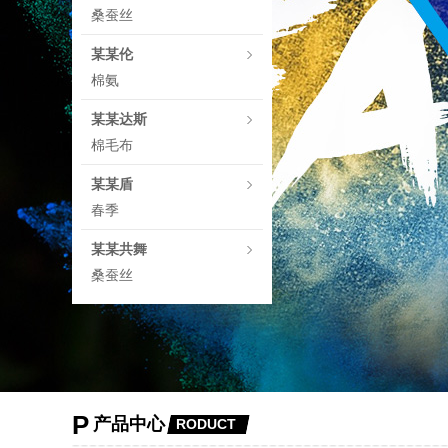
桑蚕丝
某某伦
棉氨
某某达斯
棉毛布
某某盾
春季
某某共舞
桑蚕丝
P
产品中心
RODUCT
DASI