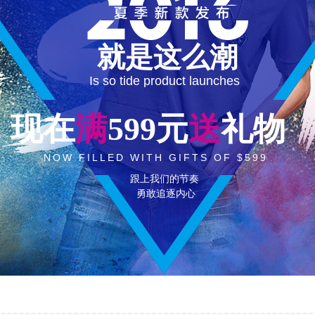
就是这么潮
Is so tide product launches
现在
满
599元
送
礼物
NOW FILLED WITH GIFTS OF $599
跟上我们的节奏
勇敢追逐内心