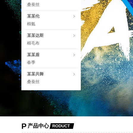
桑蚕丝
某某伦
棉氨
某某达斯
棉毛布
某某盾
春季
某某共舞
桑蚕丝
P
产品中心
RODUCT
DASI