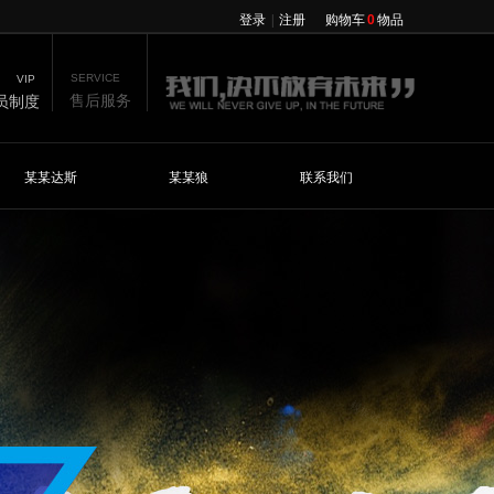
登录
|
注册
购物车
0
物品
SERVICE
VIP
售后服务
员制度
某某达斯
某某狼
联系我们