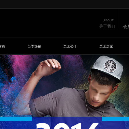
ABOUT
关于我们
会
首页
当季热销
某某公子
某某之家