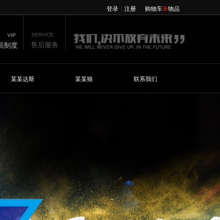
登录
|
注册
购物车
0
物品
SERVICE
VIP
售后服务
员制度
某某达斯
某某狼
联系我们