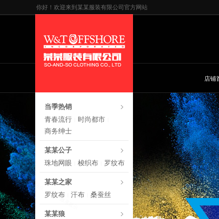
你好！欢迎来到某某服装有限公司官方网站
店铺
当季热销
青春流行
时尚都市
|
|
商务绅士
某某公子
珠地网眼
梭织布
罗纹布
|
|
某某之家
罗纹布
汗布
桑蚕丝
|
|
某某狼